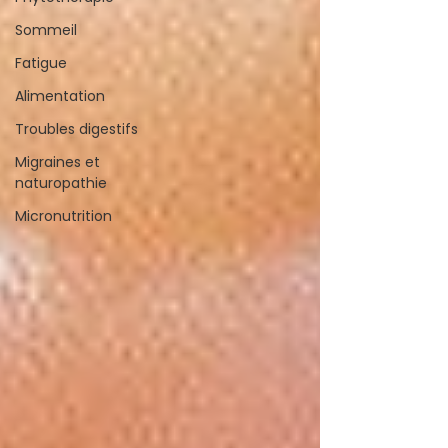
Sommeil
Fatigue
Alimentation
Troubles digestifs
Migraines et
naturopathie
Micronutrition