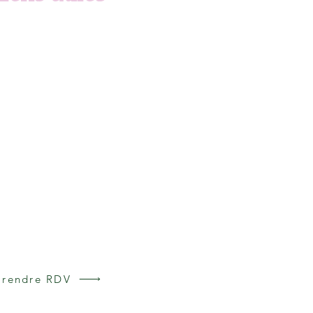
ccueil
aturopathie
 propos
onsultations
rticles
AQ
olitique de confidentialité
Prendre RDV