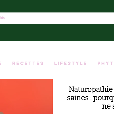
e
Recettes
Lifestyle
Phyt
ation
Troubles digestifs
Naturopathie 
saines : pourq
Micronutrition
ne 