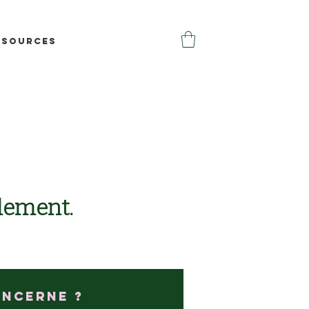
ssources
lement.
oncerne ?