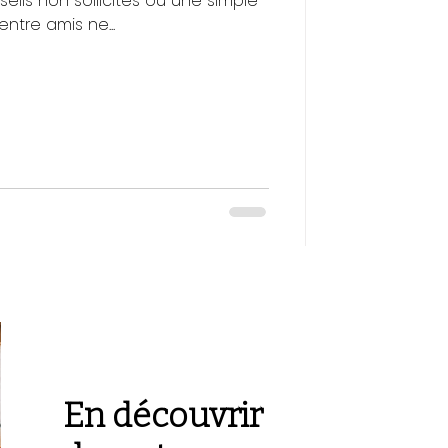
ils non sollicités ou une simple
entre amis ne...
En découvrir