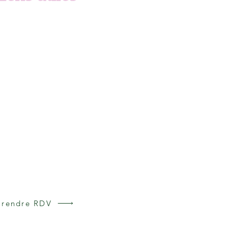
ccueil
aturopathie
 propos
onsultations
rticles
AQ
olitique de confidentialité
Prendre RDV