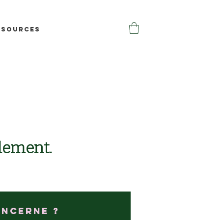
ssources
lement.
oncerne ?