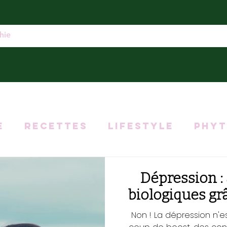
e
Recettes
Lifestyle
Phyt
ation
Troubles digestifs
Dépression : 
biologiques grâ
Micronutrition
Non ! La dépression n'e